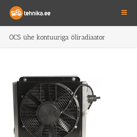
Skip
to
content
OCS ühe kontuuriga õliradiaator