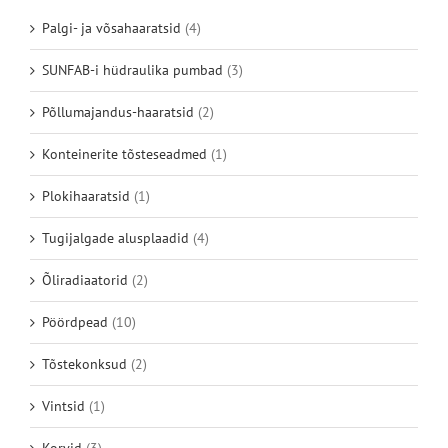
Palgi- ja võsahaaratsid
(4)
SUNFAB-i hüdraulika pumbad
(3)
Põllumajandus-haaratsid
(2)
Konteinerite tõsteseadmed
(1)
Plokihaaratsid
(1)
Tugijalgade alusplaadid
(4)
Õliradiaatorid
(2)
Pöördpead
(10)
Tõstekonksud
(2)
Vintsid
(1)