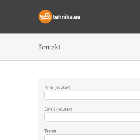
Skip
to
content
Kontakt
Nimi (nõutav)
Email (nõutav)
Teema