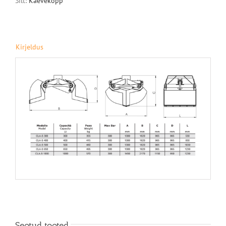
Silt:
Kaevekopp
Kirjeldus
Seotud tooted