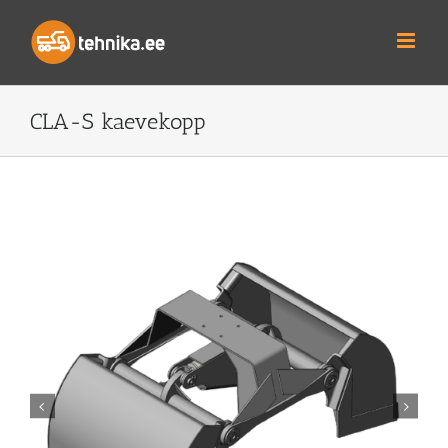
Skip
to
content
CLA-S kaevekopp

