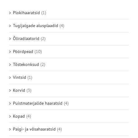
Plokihaaratsid
(1)
Tugijalgade alusplaadid
(4)
Õliradiaatorid
(2)
Pöördpead
(10)
Tõstekonksud
(2)
Vintsid
(1)
Korvid
(3)
Puistmaterjalide haaratsid
(4)
Kopad
(4)
Palgi- ja võsahaaratsid
(4)