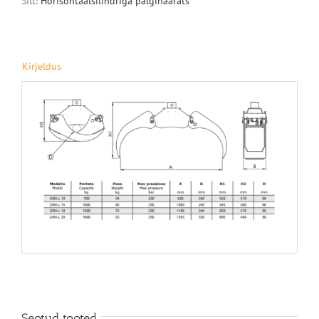
Silt:
Horisontaalsilindriga palgihaarats
Kirjeldus
Seotud tooted