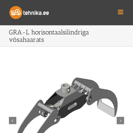
Skip
to
content
GRA-L horisontaalsilindriga
võsahaarats

