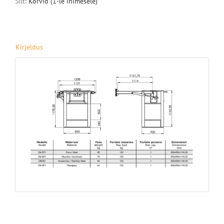
Silt:
Korvid (1-le inimesele)
Kirjeldus