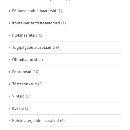
Põllumajandus-haaratsid
(2)
Konteinerite tõsteseadmed
(1)
Plokihaaratsid
(1)
Tugijalgade alusplaadid
(4)
Õliradiaatorid
(2)
Pöördpead
(10)
Tõstekonksud
(2)
Vintsid
(1)
Korvid
(3)
Puistmaterjalide haaratsid
(4)