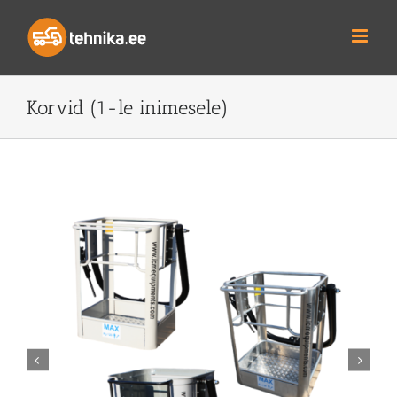
Skip
to
content
Korvid (1-le inimesele)

