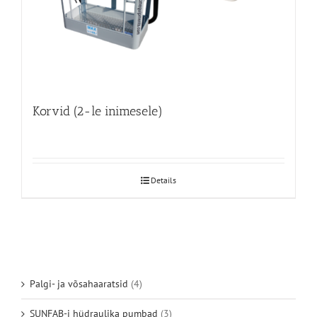
Korvid (2-le inimesele)
Details
Palgi- ja võsahaaratsid
(4)
SUNFAB-i hüdraulika pumbad
(3)