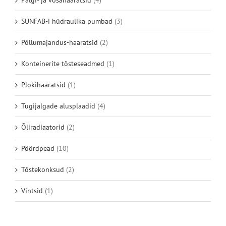
Palgi- ja võsahaaratsid
(4)
SUNFAB-i hüdraulika pumbad
(3)
Põllumajandus-haaratsid
(2)
Konteinerite tõsteseadmed
(1)
Plokihaaratsid
(1)
Tugijalgade alusplaadid
(4)
Õliradiaatorid
(2)
Pöördpead
(10)
Tõstekonksud
(2)
Vintsid
(1)