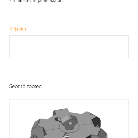
Silt:
puistmaterjalide haarats
Kirjeldus
Seotud tooted