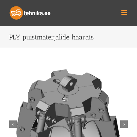
Skip
to
content
PLY puistmaterjalide haarats

