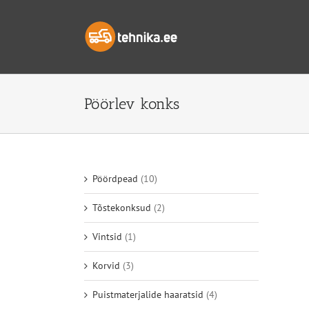
Skip
to
content
Pöörlev konks
Pöördpead
(10)
Tõstekonksud
(2)
Vintsid
(1)
Korvid
(3)
Puistmaterjalide haaratsid
(4)