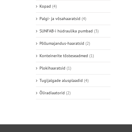
Kopad
(4)
Palgi- ja võsahaaratsid
(4)
SUNFAB-i hüdraulika pumbad
(3)
Põllumajandus-haaratsid
(2)
Konteinerite tõsteseadmed
(1)
Plokihaaratsid
(1)
Tugijalgade alusplaadid
(4)
Õliradiaatorid
(2)