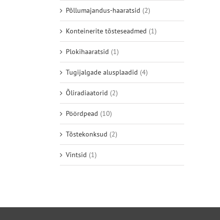
Põllumajandus-haaratsid
(2)
Konteinerite tõsteseadmed
(1)
Plokihaaratsid
(1)
Tugijalgade alusplaadid
(4)
Õliradiaatorid
(2)
Pöördpead
(10)
Tõstekonksud
(2)
Vintsid
(1)