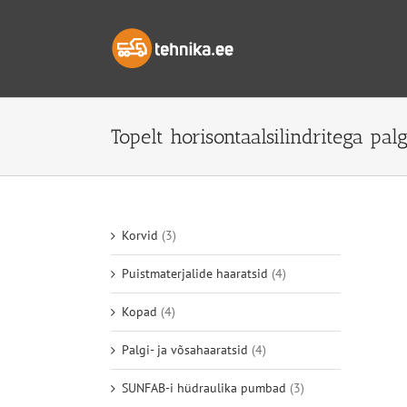
Skip
to
content
Topelt horisontaalsilindritega pal
Korvid
(3)
Puistmaterjalide haaratsid
(4)
Kopad
(4)
Palgi- ja võsahaaratsid
(4)
SUNFAB-i hüdraulika pumbad
(3)