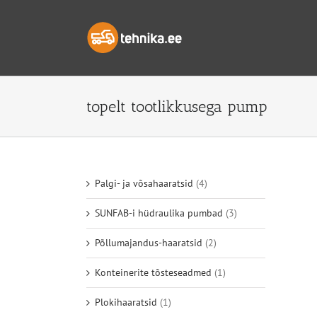
Skip
to
content
topelt tootlikkusega pump
Palgi- ja võsahaaratsid
(4)
SUNFAB-i hüdraulika pumbad
(3)
Põllumajandus-haaratsid
(2)
Konteinerite tõsteseadmed
(1)
Plokihaaratsid
(1)