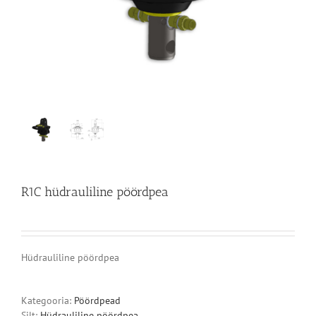
R1C hüdrauliline pöördpea
Hüdrauliline pöördpea
Kategooria:
Pöördpead
Silt:
Hüdrauliline pöördpea