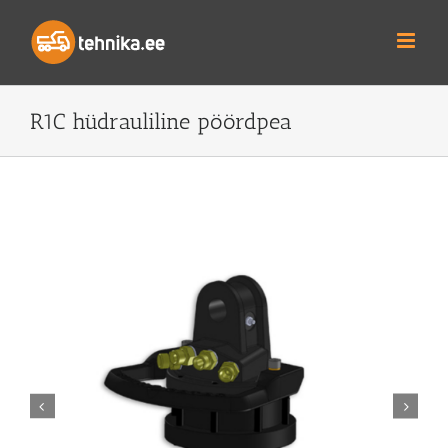
Skip
to
content
R1C hüdrauliline pöördpea

