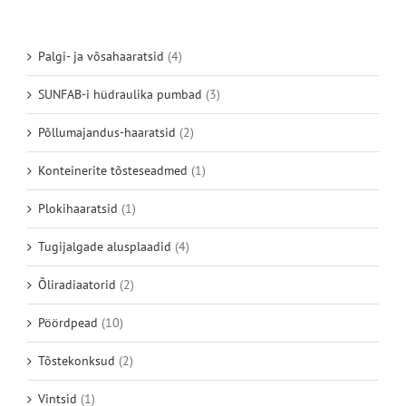
Palgi- ja võsahaaratsid
(4)
SUNFAB-i hüdraulika pumbad
(3)
Põllumajandus-haaratsid
(2)
Konteinerite tõsteseadmed
(1)
Plokihaaratsid
(1)
Tugijalgade alusplaadid
(4)
Õliradiaatorid
(2)
Pöördpead
(10)
Tõstekonksud
(2)
Vintsid
(1)