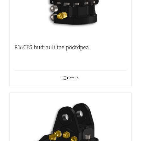
R16CFS hüdrauliline pöördpea
Details