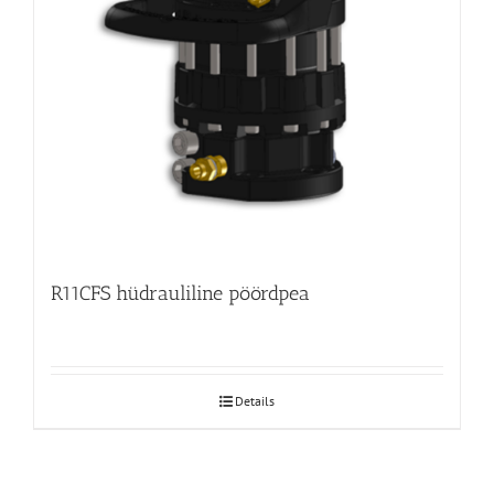
R11CFS hüdrauliline pöördpea
Details