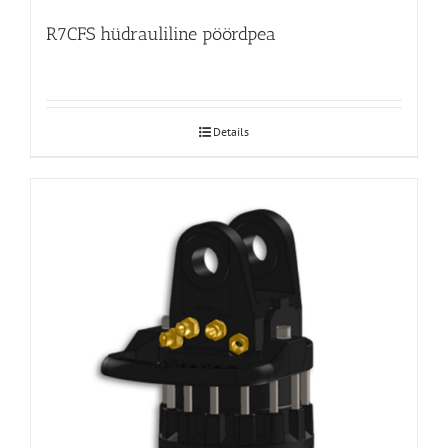
R7CFS hüdrauliline pöördpea
Details