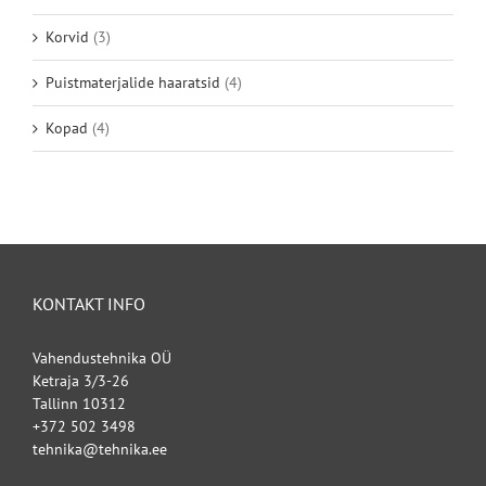
Korvid
(3)
Puistmaterjalide haaratsid
(4)
Kopad
(4)
KONTAKT INFO
Vahendustehnika OÜ
Ketraja 3/3-26
Tallinn 10312
+372 502 3498
tehnika@tehnika.ee