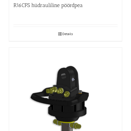
R16CFS hüdrauliline pöördpea
Details