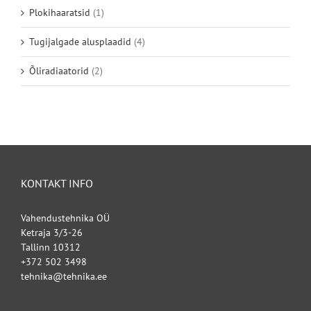
Plokihaaratsid
(1)
Tugijalgade alusplaadid
(4)
Õliradiaatorid
(2)
KONTAKT INFO
Vahendustehnika OÜ
Ketraja 3/3-26
Tallinn 10312
+372 502 3498
tehnika@tehnika.ee