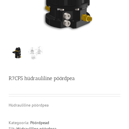
R7CFS hüdrauliline pöördpea
Hüdrauliline pöördpea
Kategooria:
Pöördpead
Silt:
Hüdrauliline pöördpea