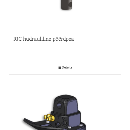
R1C hüdrauliline pöördpea
Details