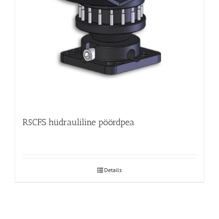
R5CFS hüdrauliline pöördpea
Details