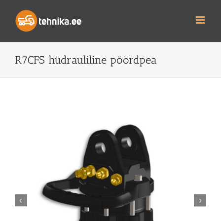
Skip
to
content
R7CFS hüdrauliline pöördpea

