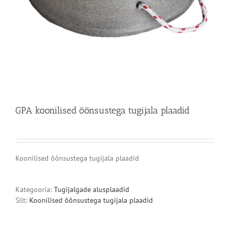
GPA koonilised õõnsustega tugijala plaadid
Koonilised õõnsustega tugijala plaadid
Kategooria:
Tugijalgade alusplaadid
Silt:
Koonilised õõnsustega tugijala plaadid