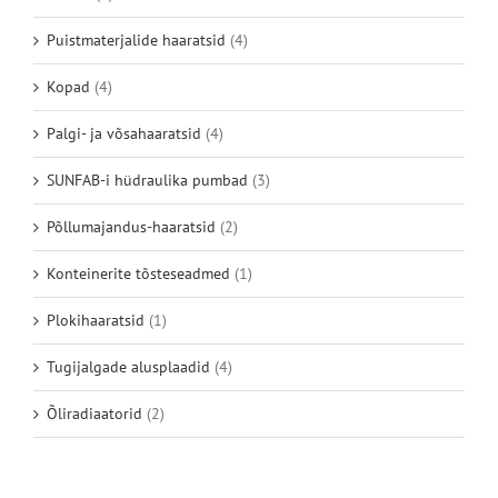
Puistmaterjalide haaratsid
(4)
Kopad
(4)
Palgi- ja võsahaaratsid
(4)
SUNFAB-i hüdraulika pumbad
(3)
Põllumajandus-haaratsid
(2)
Konteinerite tõsteseadmed
(1)
Plokihaaratsid
(1)
Tugijalgade alusplaadid
(4)
Õliradiaatorid
(2)