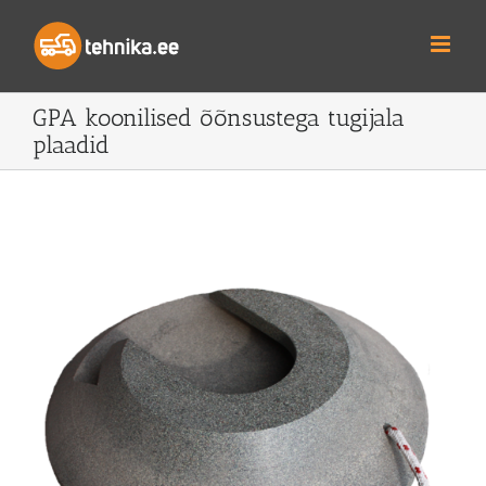
Skip
to
content
GPA koonilised õõnsustega tugijala
plaadid