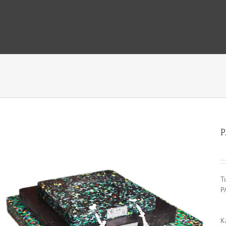
P
T
P
K