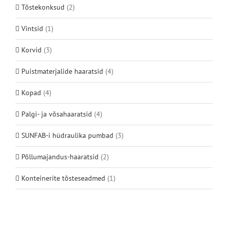
Tõstekonksud
(2)
Vintsid
(1)
Korvid
(3)
Puistmaterjalide haaratsid
(4)
Kopad
(4)
Palgi- ja võsahaaratsid
(4)
SUNFAB-i hüdraulika pumbad
(3)
Põllumajandus-haaratsid
(2)
Konteinerite tõsteseadmed
(1)