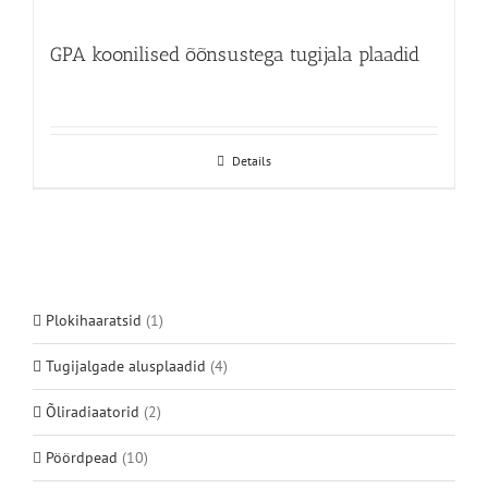
GPA koonilised õõnsustega tugijala plaadid
Details
Plokihaaratsid
(1)
Tugijalgade alusplaadid
(4)
Õliradiaatorid
(2)
Pöördpead
(10)