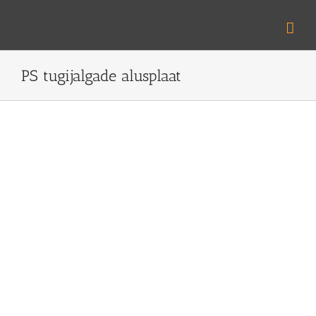
Skip
to
content
PS tugijalgade alusplaat