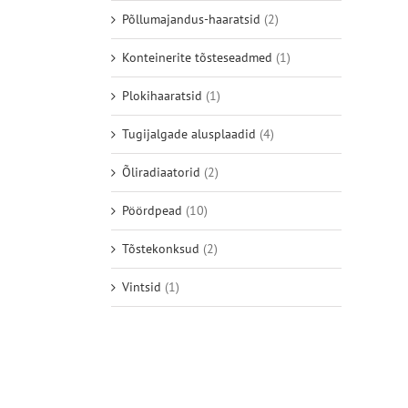
Põllumajandus-haaratsid
(2)
Konteinerite tõsteseadmed
(1)
Plokihaaratsid
(1)
Tugijalgade alusplaadid
(4)
Õliradiaatorid
(2)
Pöördpead
(10)
Tõstekonksud
(2)
Vintsid
(1)