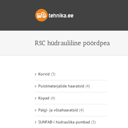
Skip
to
content
R5C hüdrauliline pöördpea
Korvid
(3)
Puistmaterjalide haaratsid
(4)
Kopad
(4)
Palgi- ja võsahaaratsid
(4)
SUNFAB-i hüdraulika pumbad
(3)