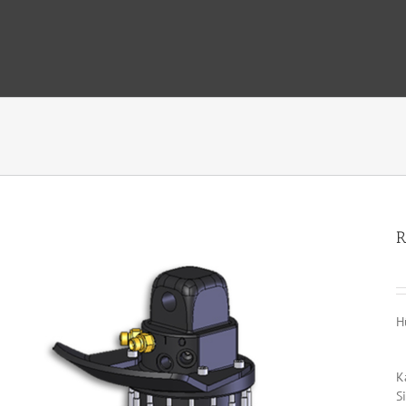
R
H
K
Si