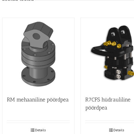
RM mehaaniline pöördpea
R7CFS hüdrauliline
pöördpea
Details
Details