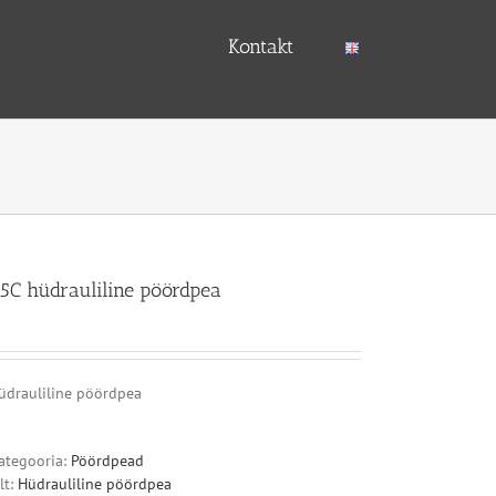
Kontakt
5C hüdrauliline pöördpea
üdrauliline pöördpea
ategooria:
Pöördpead
lt:
Hüdrauliline pöördpea