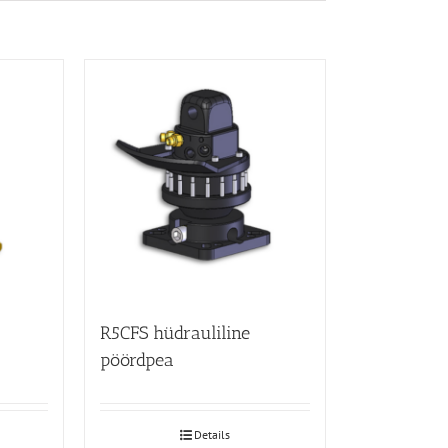
R5CFS hüdrauliline
pöördpea
Details