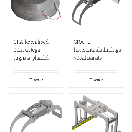
GPA koonilised
GRA-L
õõnsustega
horisontaalsilindriga
tugijala plaadid
võsahaarats
Details
Details