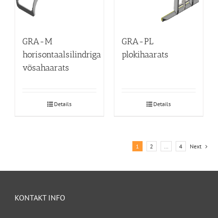
GRA-M
GRA-PL
horisontaalsilindriga
plokihaarats
võsahaarats
Details
Details
1
2
…
4
Next
KONTAKT INFO