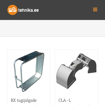
Skip
to
content
BX tugijalgade
CLA-L